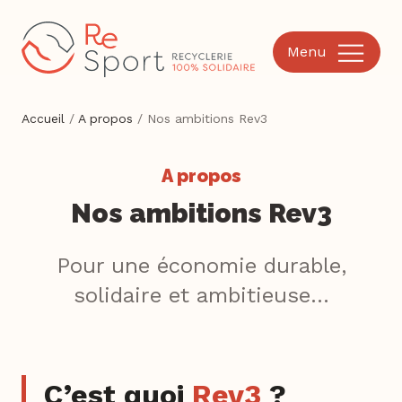
Menu
Accueil
/
A propos
/
Nos ambitions Rev3
A propos
Nos ambitions Rev3
Pour une économie durable,
solidaire et ambitieuse…
C’est quoi
Rev3
?