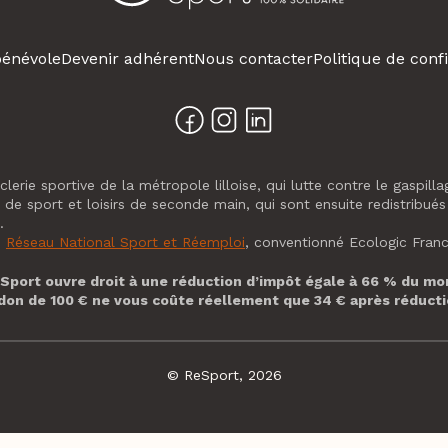
bénévole
Devenir adhérent
Nous contacter
Politique de confi
lerie sportive de la métropole lilloise, qui lutte contre le gaspill
s de sport et loisirs de seconde main, qui sont ensuite redistribués
.
u
Réseau National Sport et Réemploi
, conventionné Ecologic Franc
eSport ouvre droit à une réduction d’impôt égale à 66 % du mo
don de 100 € ne vous coûte réellement que 34 € après réducti
© ReSport, 2026