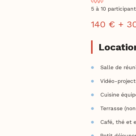
5 à 10 participan
140 €
+ 3
Locatio
Salle de réu
Vidéo-project
Cuisine équi
Terrasse (non
Café, thé et 
Petit déjeune