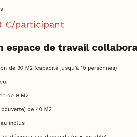
ts
0 €/participant
n espace de travail collabora
nion
de 30 M2
(capacité jusqu’à 10 personnes)
eur
pée
de 9 M2
 couverte)
de 40 M2
eau inclus
r et déjeuner sur demande (prix variable)