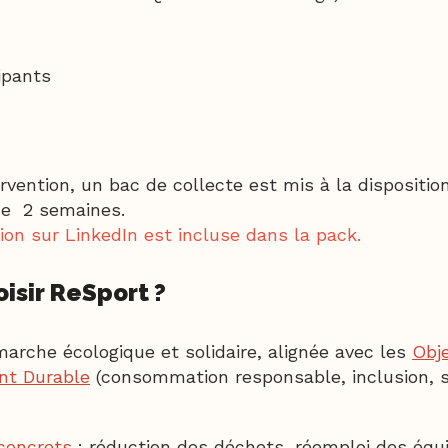
ipants
ervention,
un bac de collecte est mis à la disposition
de 2 semaines.
n sur LinkedIn est incluse dans la pack.
isir ReSport ?
arche écologique et solidaire, alignée avec les
Obje
nt Durable
(consommation responsable, inclusion, s
concrets
: réduction des déchets, réemploi des éq