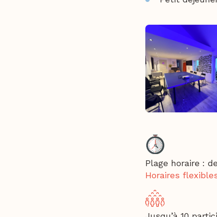
Plage horaire : d
H
oraires flexible
Jusqu’à 10 partic